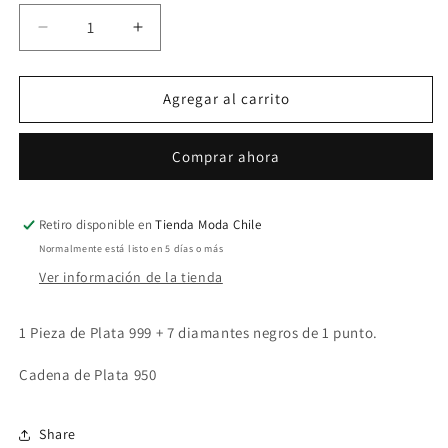
Reducir
Aumentar
cantidad
cantidad
para
para
Collar
Collar
Agregar al carrito
Estalactita
Estalactita
Grande
Grande
Comprar ahora
I
I
Retiro disponible en
Tienda Moda Chile
Normalmente está listo en 5 días o más
Ver información de la tienda
1 Pieza de Plata 999 + 7 diamantes negros de 1 punto.
Cadena de Plata 950
Share