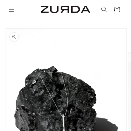
Ir
directamente
Carrito
al contenido
Ir
directamente
a la
información
del producto