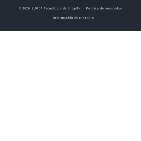
Formas
© 2026,
ZURDA
Tecnología de Shopify
Política de reembolso
de
Información de contacto
pago