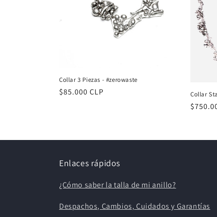
Collar 3 Piezas - #zerowaste
Precio
$85.000 CLP
Collar St
habitual
Precio
$750.0
habitu
Enlaces rápidos
¿Cómo saber la talla de mi anillo?
Despachos, Cambios, Cuidados y Garantías