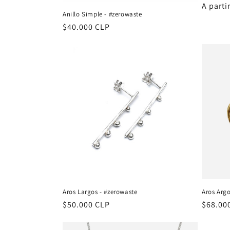
Precio
A parti
Anillo Simple - #zerowaste
habitu
Precio
$40.000 CLP
habitual
Aros Largos - #zerowaste
Aros Arg
Precio
$50.000 CLP
Precio
$68.00
habitual
habitu