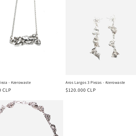
Pieza - #zerowaste
Aros Largos 3 Piezas - #zerowaste
0 CLP
Precio
$120.000 CLP
al
habitual