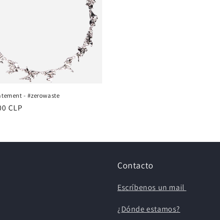
atement - #zerowaste
00 CLP
al
Contacto
Escríbenos un mail
¿Dónde estamos?