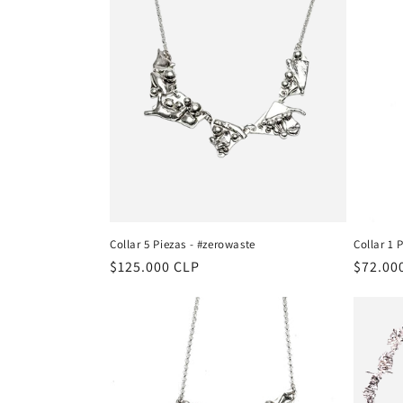
Collar 5 Piezas - #zerowaste
Collar 1 
Precio
$125.000 CLP
Precio
$72.00
habitual
habitu