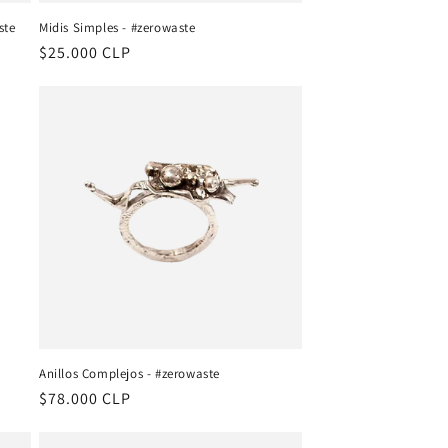
ste
Midis Simples - #zerowaste
Precio
$25.000 CLP
habitual
Anillos Complejos - #zerowaste
Precio
$78.000 CLP
habitual