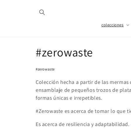
Ir
directamente
al contenido
colecciones
C
#zerowaste
o
#zerowaste
l
Colección hecha a partir de las mermas
ensamblaje de pequeños trozos de plata
e
formas únicas e irrepetibles.
c
#Zerowaste es acerca de tomar lo que ti
c
Es acerca de resiliencia y adaptabilidad.