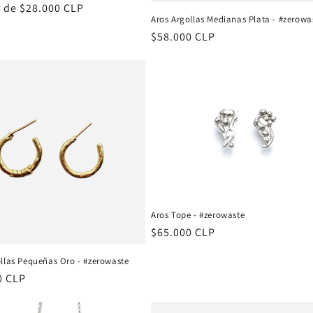
r de $28.000 CLP
Aros Argollas Medianas Plata - #zerowa
al
Precio
$58.000 CLP
habitual
Aros Tope - #zerowaste
Precio
$65.000 CLP
habitual
ollas Pequeñas Oro - #zerowaste
0 CLP
al