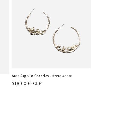
Aros Argolla Grandes - #zerowaste
Precio
$180.000 CLP
habitual