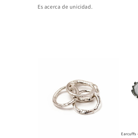
Es acerca de unicidad.
i
ó
n
:
Earcuffs 