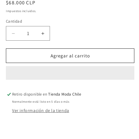
Precio
$68.000 CLP
habitual
Impuestos incluidos.
Cantidad
Cantidad
Reducir
Aumentar
cantidad
cantidad
para
para
Colgante
Colgante
Agregar al carrito
Plata
Plata
Mediano
Mediano
-
-
Solum
Solum
Retiro disponible en
Tienda Moda Chile
Normalmente está listo en 5 días o más
Ver información de la tienda