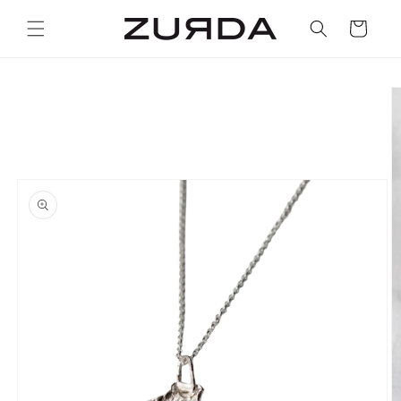
Ir
directamente
Carrito
al contenido
Ir
directamente
a la
información
del producto